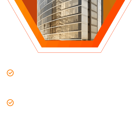
PA DIGITAL REDUZINDO CUSTOS
Hoje um dos focos de atuação da Click Life é o
atendimento a operadoras de saúde, tanto com a
modalidade do Pronto Atendimento Digital como na
oferta de consultas com especialistas.
Além do benefício da redução dos custos para o
Plano de Saúde, a telemedicina também é um
grande diferencial competitivo para a aquisição de
novos clientes e também para a fidelização dos
atuais.