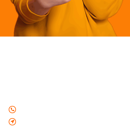
Plataforma de Telemedicina
CONTATOS
Telemedicina: 24h, 7 dias por semana
WhatsApp 0800 000 8780
Rua José Bianchi, 365 - Nova Ribeirânia
Ribeirão Preto/SP | CEP: 14096-730