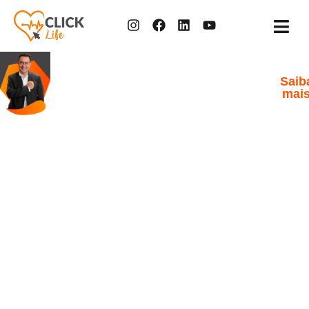
"nosso
Dr. Augusto Cury é
propósito
embaixador social
Saib
da Click Life
é
mai
democratizar
o
acesso
à
saúde,
de
maneira
rápida,
prática
e
humanizada."